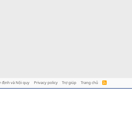
 định và Nội quy
Privacy policy
Trợ giúp
Trang chủ
R
S
S