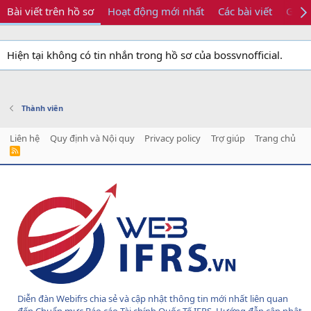
Bài viết trên hồ sơ
Hoạt động mới nhất
Các bài viết
Giới 
Hiện tại không có tin nhắn trong hồ sơ của bossvnofficial.
Thành viên
Liên hệ
Quy định và Nội quy
Privacy policy
Trợ giúp
Trang chủ
R
S
S
Diễn đàn Webifrs chia sẻ và cập nhật thông tin mới nhất liên quan