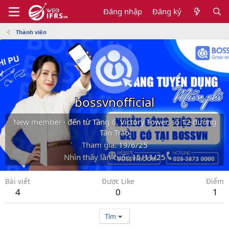
Đăng nhập
Đăng ký
Thành viên
bossvnofficial
New member
·
đến từ
Tầng 6, Victory Tower, số 12 đường
Tân Trào
Tham gia
19/6/25
Nhìn thấy lần cuối
15/11/25
Bài viết
Được Like
Điểm
4
0
1
Tìm