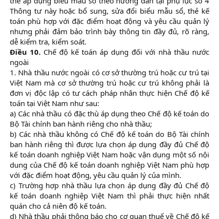
thể áp dụng biểu mẫu sổ theo hướng dẫn tại phụ lục số 4
Thông tư này hoặc bổ sung, sửa đổi biểu mẫu sổ, thẻ kế
toán phù hợp với đặc điểm hoạt động và yêu cầu quản lý
nhưng phải đảm bảo trình bày thông tin đầy đủ, rõ ràng,
dễ kiểm tra, kiểm soát.
Điều 10.
Chế độ kế toán áp dụng đối với nhà thầu nước
ngoài
1. Nhà thầu nước ngoài có cơ sở thường trú hoặc cư trú tại
Việt Nam mà cơ sở thường trú hoặc cư trú không phải là
đơn vị độc lập có tư cách pháp nhân thực hiện Chế độ kế
toán tại Việt Nam như sau:
a) Các nhà thầu có đặc thù áp dụng theo Chế độ kế toán do
Bộ Tài chính ban hành riêng cho nhà thầu;
b) Các nhà thầu không có Chế độ kế toán do Bộ Tài chính
ban hành riêng thì được lựa chọn áp dụng đầy đủ Chế độ
kế toán doanh nghiệp Việt Nam hoặc vận dụng một số nội
dung của Chế độ kế toán doanh nghiệp Việt Nam phù hợp
với đặc điểm hoạt động, yêu cầu quản lý của mình.
c) Trường hợp nhà thầu lựa chọn áp dụng đầy đủ Chế độ
kế toán doanh nghiệp Việt Nam thì phải thực hiện nhất
quán cho cả niên độ kế toán.
d) Nhà thầu phải thông báo cho cơ quan thuế về Chế độ kế