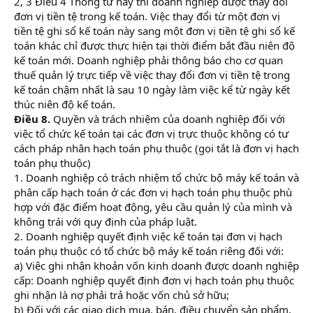
2, 3 Điều 4 Thông tư này thì doanh nghiệp được thay đổi
đơn vị tiền tệ trong kế toán. Việc thay đổi từ một đơn vị
tiền tệ ghi sổ kế toán này sang một đơn vị tiền tệ ghi sổ kế
toán khác chỉ được thực hiện tại thời điểm bắt đầu niên độ
kế toán mới. Doanh nghiệp phải thông báo cho cơ quan
thuế quản lý trực tiếp về việc thay đổi đơn vị tiền tệ trong
kế toán chậm nhất là sau 10 ngày làm việc kể từ ngày kết
thúc niên độ kế toán.
Điều 8.
Quyền và trách nhiệm của doanh nghiệp đối với
việc tổ chức kế toán tại các đơn vị trực thuộc không có tư
cách pháp nhân hạch toán phụ thuộc (gọi tắt là đơn vị hạch
toán phụ thuộc)
1. Doanh nghiệp có trách nhiệm tổ chức bộ máy kế toán và
phân cấp hạch toán ở các đơn vị hạch toán phụ thuộc phù
hợp với đặc điểm hoạt động, yêu cầu quản lý của mình và
không trái với quy định của pháp luật.
2. Doanh nghiệp quyết định việc kế toán tại đơn vị hạch
toán phụ thuộc có tổ chức bộ máy kế toán riêng đối với:
a) Việc ghi nhận khoản vốn kinh doanh được doanh nghiệp
cấp: Doanh nghiệp quyết định đơn vị hạch toán phụ thuộc
ghi nhận là nợ phải trả hoặc vốn chủ sở hữu;
b) Đối với các giao dịch mua, bán, điều chuyển sản phẩm,