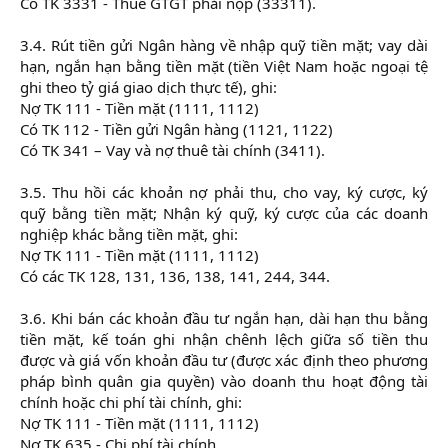
Có TK 3331 - Thuế GTGT phải nộp (33311).
3.4. Rút tiền gửi Ngân hàng về nhập quỹ tiền mặt; vay dài
hạn, ngắn hạn bằng tiền mặt (tiền Việt Nam hoặc ngoại tệ
ghi theo tỷ giá giao dịch thực tế), ghi:
Nợ TK 111 - Tiền mặt (1111, 1112)
Có TK 112 - Tiền gửi Ngân hàng (1121, 1122)
Có TK 341 – Vay và nợ thuê tài chính (3411).
3.5. Thu hồi các khoản nợ phải thu, cho vay, ký cược, ký
quỹ bằng tiền mặt; Nhận ký quỹ, ký cược của các doanh
nghiệp khác bằng tiền mặt, ghi:
Nợ TK 111 - Tiền mặt (1111, 1112)
Có các TK 128, 131, 136, 138, 141, 244, 344.
3.6. Khi bán các khoản đầu tư ngắn hạn, dài hạn thu bằng
tiền mặt, kế toán ghi nhận chênh lệch giữa số tiền thu
được và giá vốn khoản đầu tư (được xác định theo phương
pháp bình quân gia quyền) vào doanh thu hoạt động tài
chính hoặc chi phí tài chính, ghi:
Nợ TK 111 - Tiền mặt (1111, 1112)
Nợ TK 635 - Chi phí tài chính