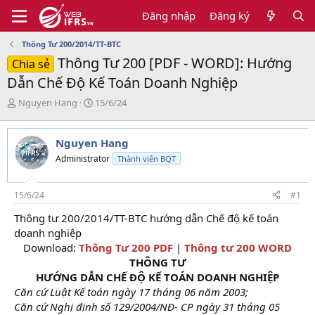
Đăng nhập
Đăng ký
Thông Tư 200/2014/TT-BTC
Thông Tư 200 [PDF - WORD]: Hướng
Chia sẻ
Dẫn Chế Độ Kế Toán Doanh Nghiệp
T
N
Nguyen Hang
15/6/24
h
g
r
à
e
y
Nguyen Hang
a
g
Administrator
Thành viên BQT
d
ử
s
i
t
15/6/24
#1
a
r
Thông tư 200/2014/TT-BTC hướng dẫn Chế độ kế toán
t
doanh nghiệp
e
Download:
Thông Tư 200 PDF
|
Thông tư 200 WORD
r
THÔNG TƯ
HƯỚNG DẪN CHẾ ĐỘ KẾ TOÁN DOANH NGHIỆP
Căn cứ Luật Kế toán ngày 17 tháng 06 năm 2003;
Căn cứ Nghị định số 129/2004/NĐ- CP ngày 31 tháng 05