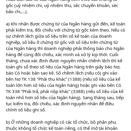
gốc (uỷ nhiệm chi, uỷ nhiệm thu, séc chuyển khoản, séc
bảo chi,…).
a) Khi nhận được chứng từ của Ngân hàng gửi đến, kế toán
phải kiểm tra, đối chiếu với chứng từ gốc kèm theo. Nếu có
sự chênh lệch giữa số liệu trên sổ kế toán của doanh
nghiệp, số liệu ở chứng từ gốc với số liệu trên chứng từ
của Ngân hàng thì doanh nghiệp phải thông báo cho Ngân
hàng để cùng đối chiếu, xác minh và xử lý kịp thời. Cuối
tháng, chưa xác định được nguyên nhân chênh lệch thì kế
toán ghi sổ theo số liệu của Ngân hàng trên giấy báo Nợ,
báo Có hoặc bản sao kê. Số chênh lệch (nếu có) ghi vào
bên Nợ TK 138 “Phải thu khác” (1388) (nếu số liệu của kế
toán lớn hơn số liệu của Ngân hàng) hoặc ghi vào bên Có
TK 338 “Phải trả, phải nộp khác” (3388) (nếu số liệu của kế
toán nhỏ hơn số liệu của Ngân hàng). Sang tháng sau, tiếp
tục kiểm tra, đối chiếu, xác định nguyên nhân để điều
chỉnh số liệu ghi sổ.
b) Ở những doanh nghiệp có các tổ chức, bộ phận phụ
thuộc không tổ chức kế toán riêng, có thể mở tài khoản