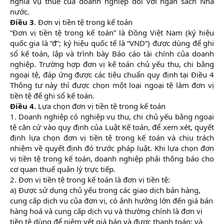
nghĩa vụ thuế của doanh nghiệp đối với ngân sách Nhà
nước.
Điều 3
. Đơn vị tiền tệ trong kế toán
“Đơn vị tiền tệ trong kế toán” là Đồng Việt Nam (ký hiệu
quốc gia là “đ”; ký hiệu quốc tế là “VND”) được dùng để ghi
sổ kế toán, lập và trình bày Báo cáo tài chính của doanh
nghiệp. Trường hợp đơn vị kế toán chủ yếu thu, chi bằng
ngoại tệ, đáp ứng được các tiêu chuẩn quy định tại Điều 4
Thông tư này thì được chọn một loại ngoại tệ làm đơn vị
tiền tệ để ghi sổ kế toán.
Điều 4.
Lựa chọn đơn vị tiền tệ trong kế toán
1. Doanh nghiệp có nghiệp vụ thu, chi chủ yếu bằng ngoại
tệ căn cứ vào quy định của Luật Kế toán, để xem xét, quyết
định lựa chọn đơn vị tiền tệ trong kế toán và chịu trách
nhiệm về quyết định đó trước pháp luật. Khi lựa chọn đơn
vị tiền tệ trong kế toán, doanh nghiệp phải thông báo cho
cơ quan thuế quản lý trực tiếp.
2. Đơn vị tiền tệ trong kế toán là đơn vị tiền tệ:​
a) Được sử dụng chủ yếu trong các giao dịch bán hàng,
cung cấp dịch vụ của đơn vị, có ảnh hưởng lớn đến giá bán
hàng hoá và cung cấp dịch vụ và thường chính là đơn vị
tiền tệ dùng để niêm yết giá bán và được thanh toán; và