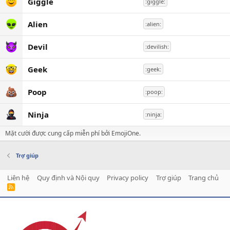
Giggle
:giggle:
Alien
:alien:
Devil
:devilish:
Geek
:geek:
Poop
:poop:
Ninja
:ninja:
Mặt cười được cung cấp miễn phí bởi EmojiOne.
Trợ giúp
Liên hệ
Quy định và Nội quy
Privacy policy
Trợ giúp
Trang chủ
R
S
S