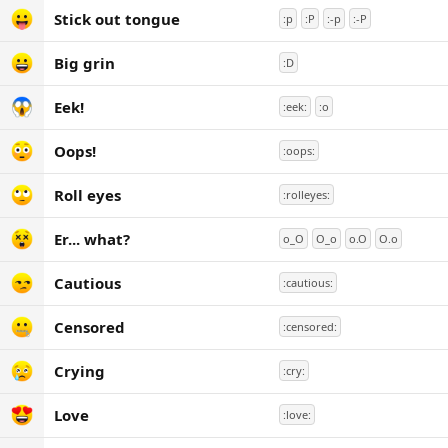
Stick out tongue
:p
:P
:-p
:-P
Big grin
:D
Eek!
:eek:
:o
Oops!
:oops:
Roll eyes
:rolleyes:
Er... what?
o_O
O_o
o.O
O.o
Cautious
:cautious:
Censored
:censored:
Crying
:cry:
Love
:love: