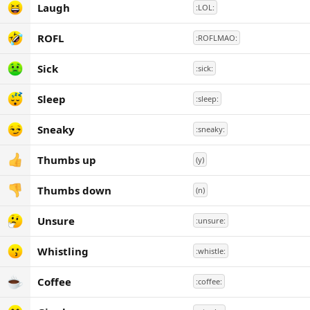
Laugh
:LOL:
ROFL
:ROFLMAO:
Sick
:sick:
Sleep
:sleep:
Sneaky
:sneaky:
Thumbs up
(y)
Thumbs down
(n)
Unsure
:unsure:
Whistling
:whistle:
Coffee
:coffee: