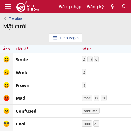
Đăng nhập
Đăng ký
Trợ giúp
Mặt cười
Help Pages
Ảnh
Tiêu đề
Ký tự
Smile
:)
:-)
(:
Wink
;)
Frown
:(
Mad
:mad:
>:(
:@
Confused
:confused:
Cool
:cool:
8-)