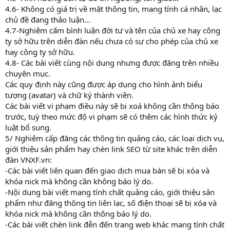
4.6- Không có giá trị về mặt thông tin, mang tính cá nhân, lạc
chủ đề đang thảo luận…
4.7-Nghiêm cấm bình luận đời tư và tên của chủ xe hay công
ty sở hữu trên diễn đàn nếu chưa có sự cho phép của chủ xe
hay công ty sở hữu.
4.8- Các bài viết cùng nội dung nhưng được đăng trên nhiều
chuyên mục.
Các quy định này cũng được áp dụng cho hình ảnh biểu
tượng (avatar) và chữ ký thành viên.
Các bài viết vi phạm điều này sẽ bị xoá không cần thông báo
trước, tuỳ theo mức độ vi phạm sẽ có thêm các hình thức kỷ
luật bổ sung.
5/ Nghiêm cấp đăng các thông tin quảng cáo, các loại dịch vụ,
giới thiệu sản phẩm hay chèn link SEO từ site khác trên diễn
đàn VNXF.vn:
-Các bài viết liên quan đến giao dịch mua bán sẽ bị xóa và
khóa nick mà không cần không báo lý do.
-Nội dung bài viết mang tính chất quảng cáo, giới thiệu sản
phẩm như đăng thông tin liên lạc, số điện thoại sẽ bị xóa và
khóa nick mà không cần thông báo lý do.
-Các bài viết chèn link đễn đến trang web khác mang tính chất