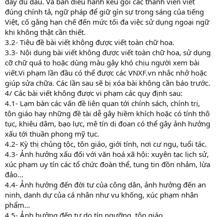
đầy đủ dấu. Và ban điều hành kêu gọi các thành viên viết
đúng chính tả, ngữ pháp để giữ gìn sự trong sáng của tiếng
Việt, cố gắng hạn chế đến mức tối đa việc sử dụng ngoại ngữ
khi không thật cần thiết.
3.2- Tiêu đề bài viết không được viết toàn chữ hoa.
3.3- Nội dung bài viết không được viết toàn chữ hoa, sử dụng
cỡ chữ quá to hoặc dùng màu gây khó chịu người xem bài
viết.Vi phạm lần đầu có thể được các VNXF.vn nhắc nhở hoặc
giúp sửa chữa. Các lần sau sẽ bị xóa bài không cần báo trước.
4/ Các bài viết không được vi phạm các quy định sau:
4.1- Lạm bàn các vấn đề liên quan tới chính sách, chính trị,
tôn giáo hay những đề tài dễ gây hiềm khích hoặc có tính thô
tục, khiêu dâm, bạo lực, mê tín dị đoan có thể gây ảnh hưởng
xấu tới thuần phong mỹ tục.
4.2- Kỳ thị chủng tộc, tôn giáo, giới tính, nơi cư ngụ, tuổi tác.
4.3- Ảnh hưởng xấu đối với văn hoá xã hội: xuyên tạc lịch sử,
xúc phạm uy tín các tổ chức đoàn thể, tung tin đồn nhảm, lừa
đảo…
4.4- Ảnh hưởng đến đời tư của công dân, ảnh hưởng đến an
ninh, danh dự của cá nhân như vu khống, xúc phạm nhân
phẩm…
4.5- Ảnh hưởng đến tự do tín ngưỡng, tôn giáo…