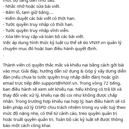
mức độ tăng dần như sau:
- Nhắc nhở hoặc sửa bài viết.
- Bấm lỗ, tạm giữ bằng....
- Kiểm duyệt các bài viết có thời hạn.
- Tước quyền truy nhập có thời hạn.
- Tước quyền truy nhập vĩnh viễn.
- Xóa tên truy cập và toàn bộ các bài viết.
Việc áp dụng hình thức kỷ luật cụ thể sẽ do VNXF.vn quản lý
chuyên mục đó hoặc ban điều hành quyết định.
.
Thành viên có quyền thắc mắc và khiếu nại bằng cách gởi bài
vào mục Giải đáp, hướng dẫn sử dụng & Góp ý xây dựng diễn
đàn (nếu chưa bị tước quyền truy nhập diễn đàn) hoặc gửi
email trực tiếp đến support@VNXF.vn. Trong vòng 72 tiếng,
ban điều hành sẽ xem xét khiếu nại. Nếu không có trả lời và
thay đổi việc xử lý, khiếu nại đó coi như không được chấp
nhận. Trong trường hợp khiếu nại hợp lý, ban điều hành sẽ có
biện pháp xử lý OSPD chịu trách nhiệm trong vụ việc tuỳ theo
mức độ nặng nhẹ, có thể từ cảnh cáo, treo quyền quản trị
hoặc truất quyền quản trị. Toàn bộ các kỷ luật sẽ được thông
báo một cách công khai.