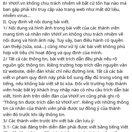
8/ VNXF.vn không chịu trách nhiệm về bất cứ tổn hại nào mà
bạn gặp phải khi truy cập vào trang web như mất dữ liệu,
nhiễm virus...
II. Quy định về nội dung bài viết.
1/ Nội dung và hình ảnh trong bài viết của các thành viên
mang tính cá nhân nên VNXF.vn không chịu trách nhiệm về
nội dung và hình ảnh này. Tuy vậy, ban điều hành có quyền
can thiệp (sửa, xoá…) cũng như xử lý các bài viết không phù
hợp với tiêu chí hoạt động và quy định của mình.
2/ Tất cả các thông tin, bài viết trích dẫn đều phải nêu rõ
nguồn gốc thông tin. Riêng trường hợp trích dẫn nguyên văn
từ website, diễn đàn khác chỉ nêu đường link. Tất cả các bài
viết vi phạm quy định này phải bổ sung đầy đủ trong vòng 48
tiếng, nếu không bài viết sẽ bị xóa. Đối với trường hợp thành
viên hoặc bất kỳ khách truy nhập nào có nhu cầu trích dẫn bài
viết, hình ảnh trên diễn đàn của VNXF.vn cũng phải ghi rõ
“Thông tin được trích dẫn từ VNXF.vn”. Riêng với những thông
tin cá nhân của thành viên phải được sự đồng ý của thành
viên đó trước khi lấy thông tin.
3/ Các thành viên trước khi viết bài cần lưu ý:
3.1- Các bài đăng trên diễn đàn phải được viết bằng tiếng Việt