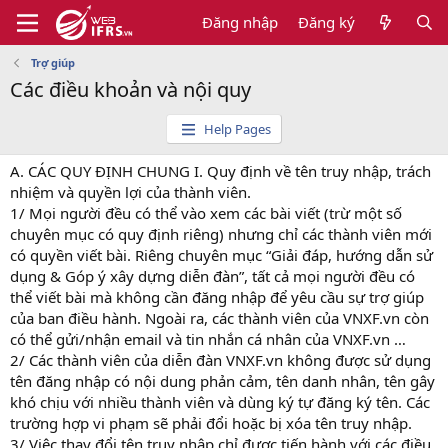
Đăng nhập
Đăng ký
Trợ giúp
Các điều khoản và nội quy
Help Pages
A. CÁC QUY ĐỊNH CHUNG I. Quy định về tên truy nhập, trách
nhiệm và quyền lợi của thành viên.
1/ Mọi người đều có thể vào xem các bài viết (trừ một số
chuyên mục có quy định riêng) nhưng chỉ các thành viên mới
có quyền viết bài. Riêng chuyên mục “Giải đáp, hướng dẫn sử
dụng & Góp ý xây dựng diễn đàn”, tất cả mọi người đều có
thể viết bài mà không cần đăng nhập để yêu cầu sự trợ giúp
của ban điều hành. Ngoài ra, các thành viên của VNXF.vn còn
có thể gửi/nhận email và tin nhắn cá nhân của VNXF.vn …
2/ Các thành viên của diễn đàn VNXF.vn không được sử dụng
tên đăng nhập có nội dung phản cảm, tên danh nhân, tên gây
khó chịu với nhiều thành viên và dùng ký tự đăng ký tên. Các
trường hợp vi phạm sẽ phải đổi hoặc bị xóa tên truy nhập.
3/ Việc thay đổi tên truy nhập chỉ được tiến hành với các điều