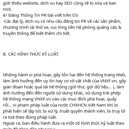
giới thiệu website, dịch vụ hay SEO cũng sẽ bị xóa và ban
nick.
6/ Đăng Thông Tin PR bài viết trên OS
-Các đại lý, dịch vụ có nhu cầu đăng tin PR về các sản phẩm,
chương trình lái thử xe, vui lòng liên hệ phòng quảng cáo &
truyền thông để biết thêm chi tiết.
B. CÁC HÌNH THỨC KỶ LUẬT.
Những hành vi phá hoại, gây tổn hại đến hệ thống trang Web,
làm ảnh hưởng đến uy tín hay cơ sở vật chất của VNXF.vn, gây
gián đoạn hoặc quá tải hệ thống (gửi thư, gửi dữ liệu… ), làm
ảnh hưởng đến đến người sử dụng khác, sử dụng trái phép
hệ thống mạng VNXF.vn vào các mục đích phá hoại, quấy
rối… vi phạm pháp luật của nước CHXHCN Việt Nam khi bị
phát hiện sẽ lập tức bị xử lý, truất quyền thành viên, bị truy tố
ra toà theo đúng pháp luật.
Ngoài ra, ban điều hành đưa ra một số hình thức kỷ luật theo